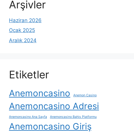
Arşivler
Haziran 2026
Ocak 2025
Aralık 2024
Etiketler
Anemoncasino
Anemon Casino
Anemoncasino Adresi
Anemoncasino Ana Sayfa
Anemoncasino Bahis Platformu
Anemoncasino Giriş