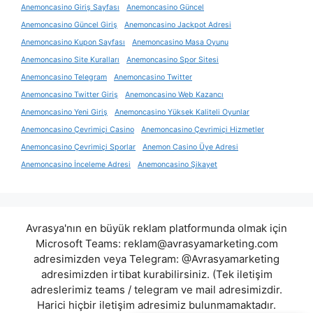
Anemoncasino Giriş Sayfası
Anemoncasino Güncel
Anemoncasino Güncel Giriş
Anemoncasino Jackpot Adresi
Anemoncasino Kupon Sayfası
Anemoncasino Masa Oyunu
Anemoncasino Site Kuralları
Anemoncasino Spor Sitesi
Anemoncasino Telegram
Anemoncasino Twitter
Anemoncasino Twitter Giriş
Anemoncasino Web Kazancı
Anemoncasino Yeni Giriş
Anemoncasino Yüksek Kaliteli Oyunlar
Anemoncasino Çevrimiçi Casino
Anemoncasino Çevrimiçi Hizmetler
Anemoncasino Çevrimiçi Sporlar
Anemon Casino Üye Adresi
Anemoncasino İnceleme Adresi
Anemoncasino Şikayet
Avrasya'nın en büyük reklam platformunda olmak için
Microsoft Teams:
reklam@avrasyamarketing.com
adresimizden veya Telegram: @Avrasyamarketing
adresimizden irtibat kurabilirsiniz. (Tek iletişim
adreslerimiz teams / telegram ve mail adresimizdir.
Harici hiçbir iletişim adresimiz bulunmamaktadır.