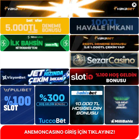
×
ANEMONCASINO GİRİŞ İÇİN TIKLAYINIZ!