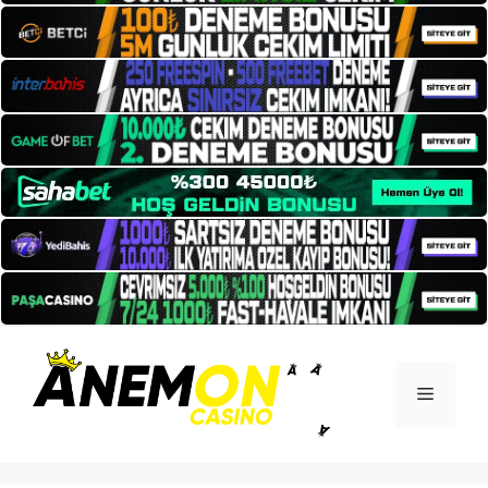
İçeriğe
atla
Menü